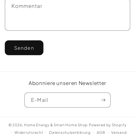
f
Kommentar
o
r
m
u
l
Senden
a
r
Abonniere unseren Newsletter
E-Mail
© 2026,
Home Energy & Smart Home Shop
Powered by Shopify
Widerrufsrecht
Datenschutzerklärung
AGB
Versand